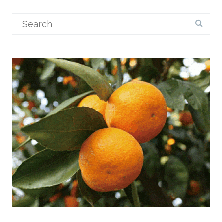
Search
for: