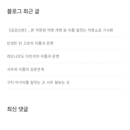
블로그 최근 글
《공감신문》, 본 작명원 작명·개명 등 이름 잘짓는 작명소로 기사화
빈센트 반 고흐의 이름과 운명
레오나르도 다빈치의 이름과 운명
사주와 이름의 상관관계
구미 아기이름 잘짓는 곳.사주 잘보는 곳
최신 댓글