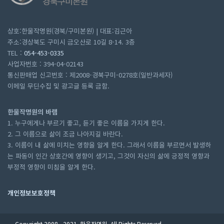
상호:한울작명원(경북/구미본원) | 대표:김근아
주소:경상북도 구미시 금오산로 10길 8-14. 3층
TEL :
054-453-0335
사업자번호 : 394-04-02143
통신판매업 신고번호 : 제2008-경북구미-0278호(일반과세자)
이메일 무딘수집 및 광고글 등록 금함.
한울작명원의 바램
1. 누구에게나 부르기 좋고, 듣기 좋은 이름을 가지게 한다.
2. 그 이름으로 삶이 조금 나아지길 바란다.
3. 이름이 내 삶에 미치는 영향을 알게 한다. 그래서 이름을 부르면서 발생하
는 파동이 인간 상호간에 영향이 생기고, 그것이 자신의 삶에 긍정적 영향과
부정적 영향이 미침을 알게 한다.
개인정보보호정책
Copyright 2008 - 2021. 한울작명원. All Rights Reserved.