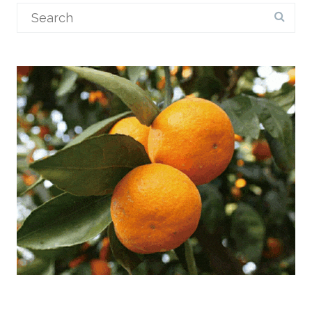
Search
for: