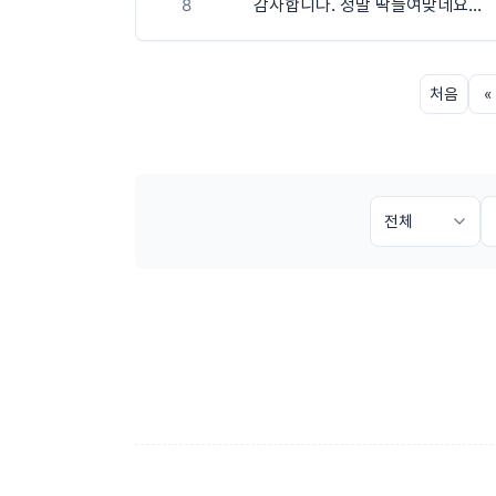
8
감사합니다. 정말 딱들여맞네요...
처음
«