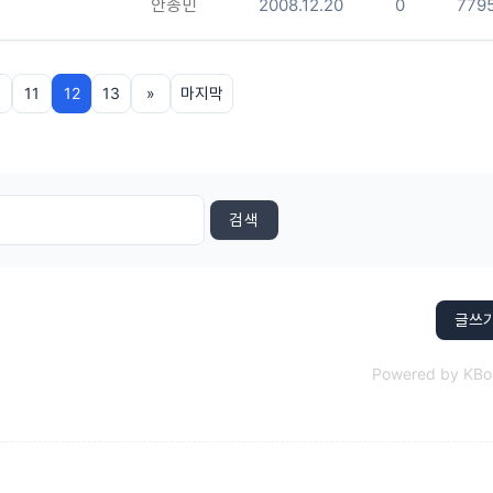
안종민
2008.12.20
0
779
11
12
13
»
마지막
검색
글쓰
Powered by KBo