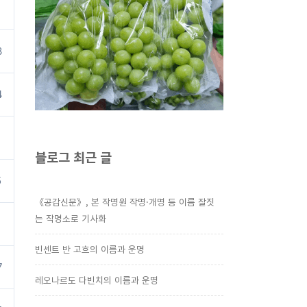
1
3
4
1
블로그 최근 글
5
《공감신문》, 본 작명원 작명·개명 등 이름 잘짓
는 작명소로 기사화
1
빈센트 반 고흐의 이름과 운명
7
레오나르도 다빈치의 이름과 운명