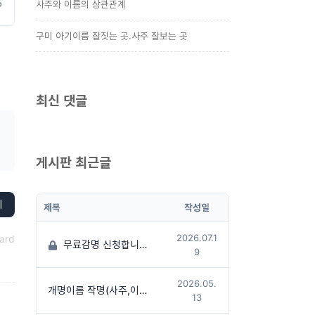
5
사주와 이름의 상관관계
구미 아기이름 잘짓는 곳.사주 잘보는 곳
최신 댓글
게시판 최근글
기
제목
작성일
2026.07.1
ard
무료감명 신청합니다
(1)
9
2026.05.
개명이름 작명(사주,이름상담후 작명진행)
13