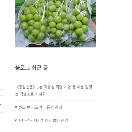
블로그 최근 글
《공감신문》, 본 작명원 작명·개명 등 이름 잘짓
는 작명소로 기사화
»
빈센트 반 고흐의 이름과 운명
레오나르도 다빈치의 이름과 운명