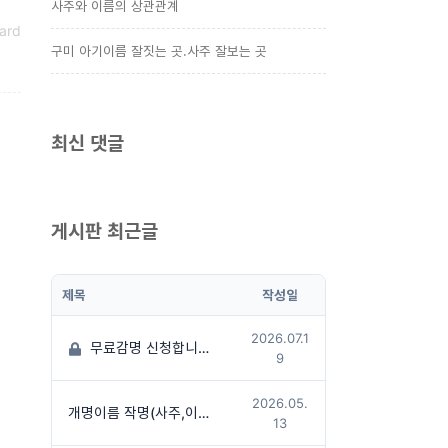
사주와 이름의 상관관계
ard
구미 아기이름 잘짓는 곳.사주 잘보는 곳
최신 댓글
게시판 최근글
제목
작성일
2026.07.1
무료감명 신청합니다
(1)
9
2026.05.
개명이름 작명(사주,이름상담후 작명진행)
13