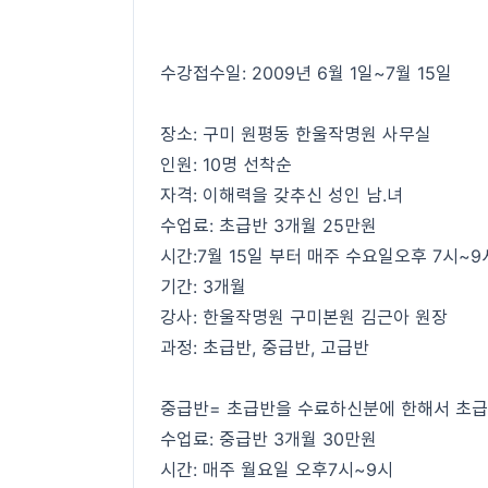
수강접수일: 2009년 6월 1일~7월 15일
장소: 구미 원평동 한울작명원 사무실
인원: 10명 선착순
자격: 이해력을 갖추신 성인 남.녀
수업료: 초급반 3개월 25만원
시간:7월 15일 부터 매주 수요일오후 7시~9
기간: 3개월
강사: 한울작명원 구미본원 김근아 원장
과정: 초급반, 중급반, 고급반
중급반= 초급반을 수료하신분에 한해서 초급
수업료: 중급반 3개월 30만원
시간: 매주 월요일 오후7시~9시