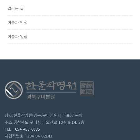
알리는 글
이름과 인생
이름과 일상
상호:한울작명원(경북/구미본원) | 대표:김근아
주소:경상북도 구미시 금오산로 10길 8-14. 3층
TEL :
054-453-0335
사업자번호 : 394-04-02143