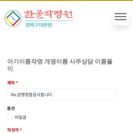
아기이름작명 개명이름 사주상담 이름풀
이
제목
*
옵션
비밀글
작성자
*