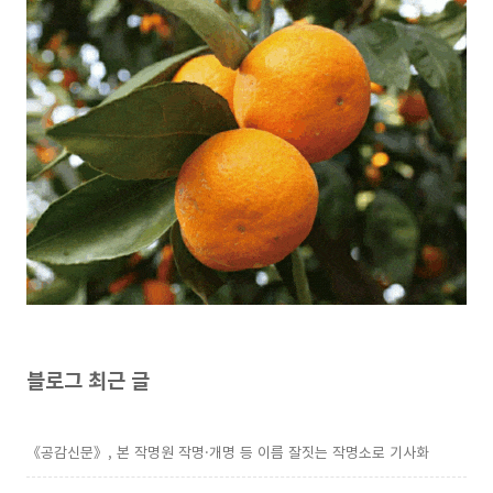
블로그 최근 글
《공감신문》, 본 작명원 작명·개명 등 이름 잘짓는 작명소로 기사화