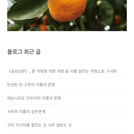
블로그 최근 글
《공감신문》, 본 작명원 작명·개명 등 이름 잘짓는 작명소로 기사화
빈센트 반 고흐의 이름과 운명
레오나르도 다빈치의 이름과 운명
사주와 이름의 상관관계
구미 아기이름 잘짓는 곳.사주 잘보는 곳