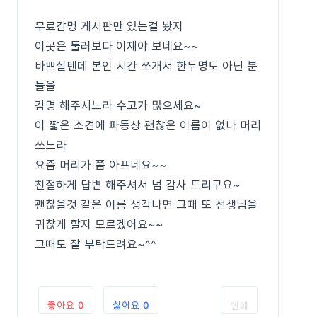
무료감명 게시판만 있는걸 봤지
이곳은 둘러보다 이제야 보네요~~
바쁘실텐데 본인 시간 쪼개서 한두명도 아닌 분
들을
감명 해주시느라 수고가 많으세요~
이 짧은 소견에 파동상 괜찮은 이름이 없나 머리
쓰느라
요즘 머리가 쫌 아프네요~~
친절하게 답변 해주셔서 넘 감사 드리구요~
괜찮을것 같은 이름 생각나면 그때 또 선생님을
귀찮게 할지 모르겠어요~~
그때도 잘 부탁드려요~^^
좋아요
0
싫어요
0
인쇄