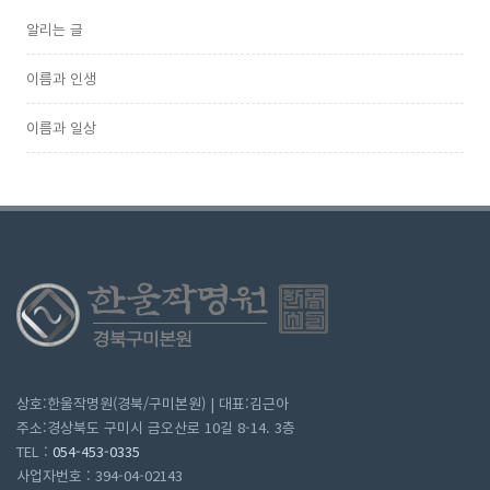
알리는 글
이름과 인생
이름과 일상
상호:한울작명원(경북/구미본원) | 대표:김근아
주소:경상북도 구미시 금오산로 10길 8-14. 3층
TEL :
054-453-0335
사업자번호 : 394-04-02143