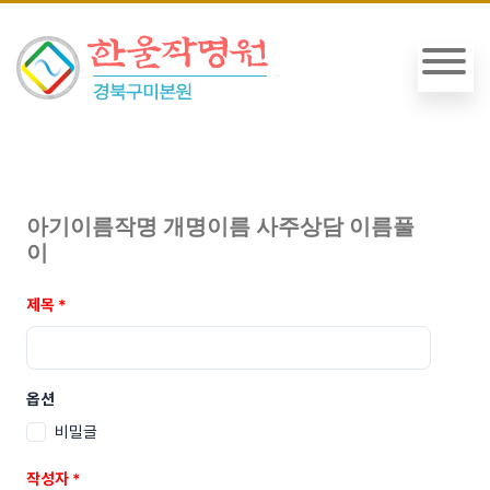
아기이름작명 개명이름 사주상담 이름풀
이
제목
*
옵션
비밀글
작성자
*