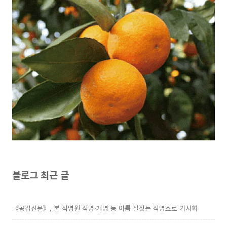
블로그 최근 글
《공감신문》, 본 작명원 작명·개명 등 이름 잘짓는 작명소로 기사화