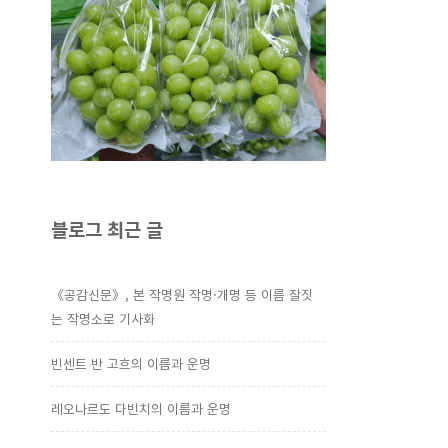
블로그 최근 글
《공감신문》, 본 작명원 작명·개명 등 이름 잘짓
는 작명소로 기사화
빈센트 반 고흐의 이름과 운명
레오나르도 다빈치의 이름과 운명