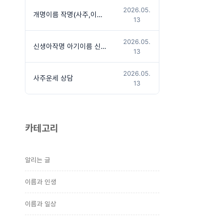
2026.05.
개명이름 작명(사주,이름상담후 작명진행)
13
2026.05.
신생아작명 아기이름 신청방법
13
2026.05.
사주운세 상담
13
카테고리
알리는 글
이름과 인생
이름과 일상