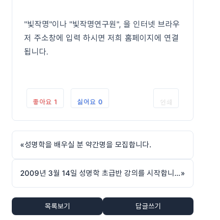
"빛작명"이나 "빛작명연구원", 을 인터넷 브라우
저 주소창에 입력 하시면 저희 홈페이지에 연결
됩니다.
좋아요
1
싫어요
0
인쇄
«
성명학을 배우실 분 약간명을 모집합니다.
2009년 3월 14일 성명학 초급반 강의를 시작합니다
»
목록보기
답글쓰기