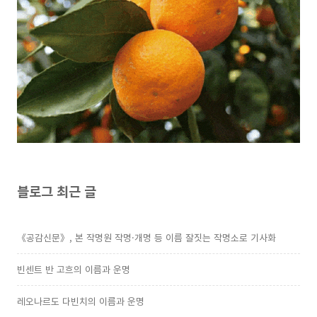
블로그 최근 글
《공감신문》, 본 작명원 작명·개명 등 이름 잘짓는 작명소로 기사화
빈센트 반 고흐의 이름과 운명
레오나르도 다빈치의 이름과 운명