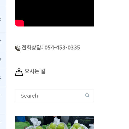
2
7
전화상담: 054-453-0335
6
오시는 길
6
Search
7
for:
5