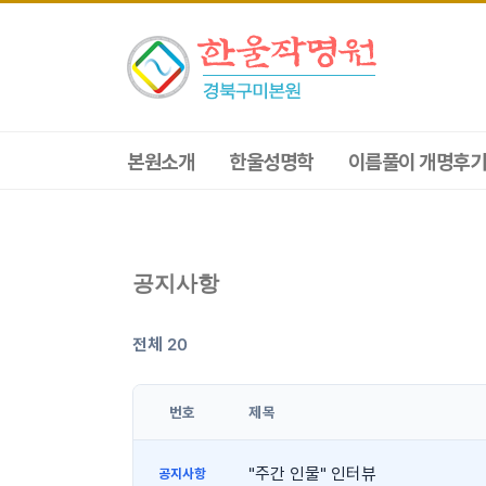
본원소개
한울성명학
이름풀이 개명후기
공지사항
전체 20
번호
제목
"주간 인물" 인터뷰
공지사항