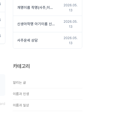
4
2026.05.
개명이름 작명(사주,이름상담후 작명진행)
13
6
2026.05.
신생아작명 아기이름 신청방법
13
5
2026.05.
사주운세 상담
13
카테고리
알리는 글
이름과 인생
ard
이름과 일상