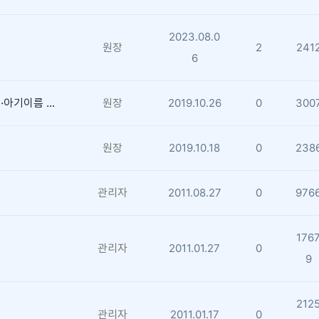
2023.08.0
원장
2
241
6
《공감신문》한울작명원 사주 작명·아기이름 개명이름 잘짓는 작명소로 기사화
원장
2019.10.26
0
300
원장
2019.10.18
0
238
관리자
2011.08.27
0
976
176
관리자
2011.01.27
0
9
212
관리자
2011.01.17
0