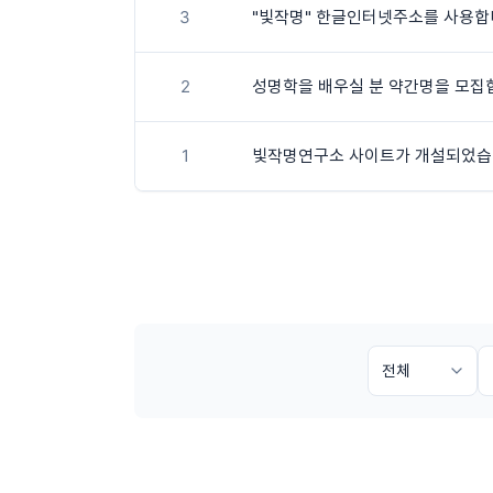
3
"빛작명" 한글인터넷주소를 사용합
2
성명학을 배우실 분 약간명을 모집
1
빛작명연구소 사이트가 개설되었습