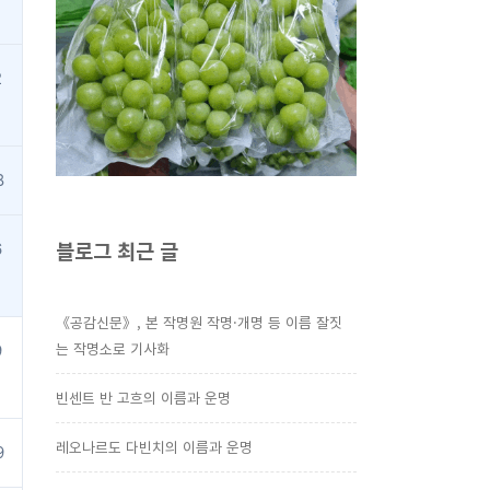
2
8
블로그 최근 글
6
《공감신문》, 본 작명원 작명·개명 등 이름 잘짓
는 작명소로 기사화
9
빈센트 반 고흐의 이름과 운명
레오나르도 다빈치의 이름과 운명
9