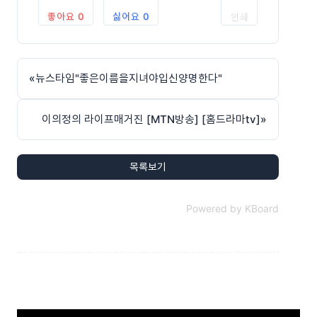
좋아요
0
싫어요
0
인쇄
«
뉴스타임"좋은이름을지녀야입신양명한다"
이의정의 라이프매거진 [MTN방송] [홈드라마tv]
»
목록보기
Powered by KBoard