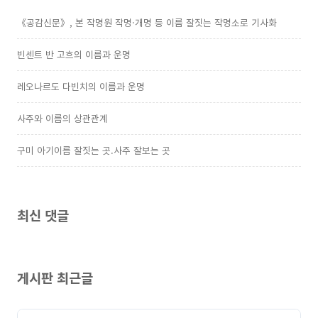
《공감신문》, 본 작명원 작명·개명 등 이름 잘짓는 작명소로 기사화
빈센트 반 고흐의 이름과 운명
레오나르도 다빈치의 이름과 운명
사주와 이름의 상관관계
구미 아기이름 잘짓는 곳.사주 잘보는 곳
최신 댓글
게시판 최근글