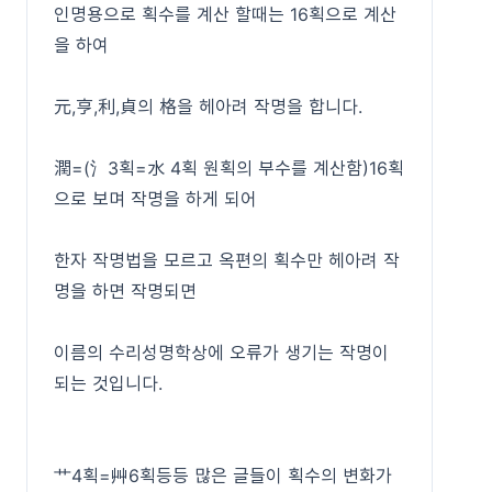
인명용으로 획수를 계산 할때는 16획으로 계산
을 하여
元,亨,利,貞의 格을 헤아려 작명을 합니다.
潤=(氵3획=水 4획 원획의 부수를 계산함)16획
으로 보며 작명을 하게 되어
한자 작명법을 모르고 옥편의 획수만 헤아려 작
명을 하면 작명되면
이름의 수리성명학상에 오류가 생기는 작명이
되는 것입니다.
艹4획=艸6획등등 많은 글들이 획수의 변화가