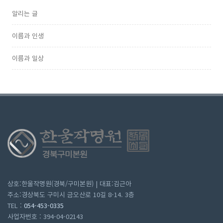
알리는 글
이름과 인생
이름과 일상
상호:한울작명원(경북/구미본원) | 대표:김근아
주소:경상북도 구미시 금오산로 10길 8-14. 3층
TEL :
054-453-0335
사업자번호 : 394-04-02143