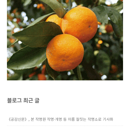
블로그 최근 글
《공감신문》, 본 작명원 작명·개명 등 이름 잘짓는 작명소로 기사화