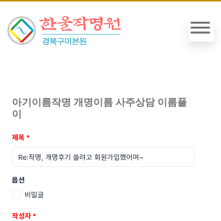
아기이름작명 개명이름 사주상담 이름풀
이
제목
*
옵션
비밀글
작성자
*