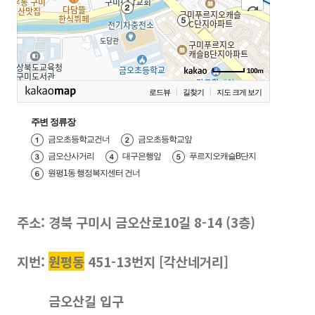
100m
로드뷰
길찾기
지도 크게 보기
주변 정류장
금오초등학교건너
금오초등학교앞
금오산사거리
대구은행앞
푸르지오캐슬B단지
원평1동 행정복지센터 건너
주소: 경북 구미시 금오산로10길 8-14 (3층)
지번:
원평동
451-13번지
[각산네거리]
금오산길 입구