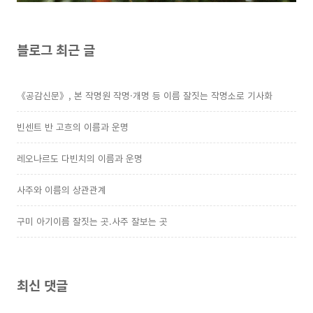
블로그 최근 글
《공감신문》, 본 작명원 작명·개명 등 이름 잘짓는 작명소로 기사화
빈센트 반 고흐의 이름과 운명
레오나르도 다빈치의 이름과 운명
사주와 이름의 상관관계
구미 아기이름 잘짓는 곳.사주 잘보는 곳
최신 댓글