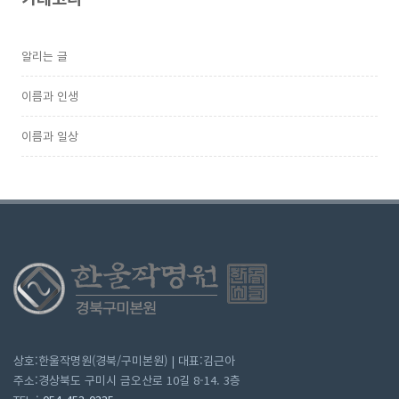
알리는 글
이름과 인생
이름과 일상
상호:한울작명원(경북/구미본원) | 대표:김근아
주소:경상북도 구미시 금오산로 10길 8-14. 3층