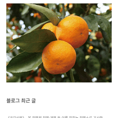
블로그 최근 글
《공감신문》, 본 작명원 작명·개명 등 이름 잘짓는 작명소로 기사화