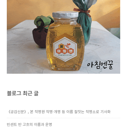
블로그 최근 글
《공감신문》, 본 작명원 작명·개명 등 이름 잘짓는 작명소로 기사화
빈센트 반 고흐의 이름과 운명