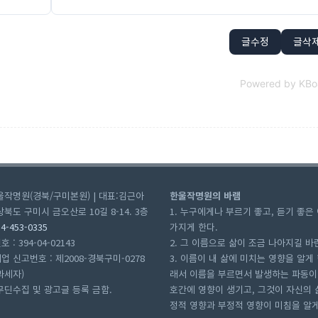
글수정
글삭
Powered by KBo
울작명원(경북/구미본원) | 대표:김근아
한울작명원의 바램
북도 구미시 금오산로 10길 8-14. 3층
1. 누구에게나 부르기 좋고, 듣기 좋은
54-453-0335
가지게 한다.
: 394-04-02143
2. 그 이름으로 삶이 조금 나아지길 바
 신고번호 : 제2008-경북구미-0278
3. 이름이 내 삶에 미치는 영향을 알게 
과세자)
래서 이름을 부르면서 발생하는 파동이
무딘수집 및 광고글 등록 금함.
호간에 영향이 생기고, 그것이 자신의 
정적 영향과 부정적 영향이 미침을 알게