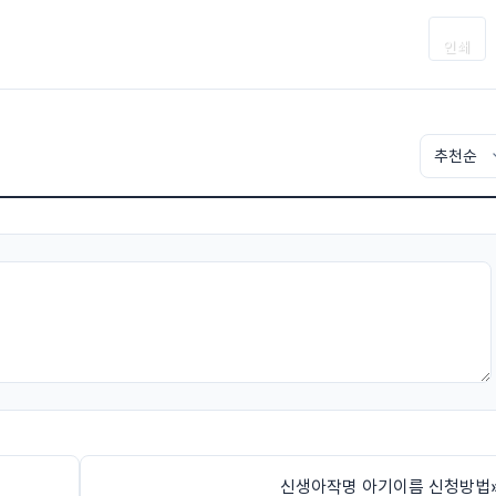
인쇄
신생아작명 아기이름 신청방법