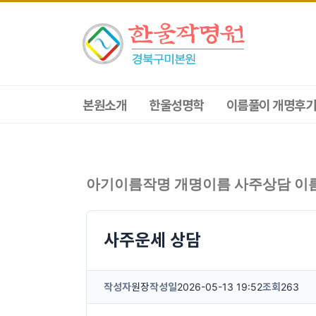
본원소개
한울성명학
이름풀이 개명후기
아기이름작명 개명이름 사주상담 이
사주운세 상담
작성자
원장
작성일
2026-05-13 19:52
조회
263