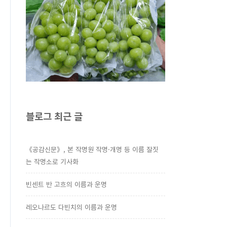
블로그 최근 글
《공감신문》, 본 작명원 작명·개명 등 이름 잘짓
는 작명소로 기사화
빈센트 반 고흐의 이름과 운명
레오나르도 다빈치의 이름과 운명