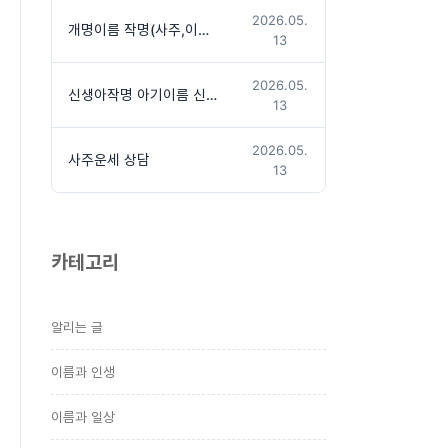
2026.05.
개명이름 작명(사주,이름상담후 작명진행)
13
2026.05.
신생아작명 아기이름 신청방법
13
2026.05.
사주운세 상담
13
카테고리
알리는 글
이름과 인생
이름과 일상