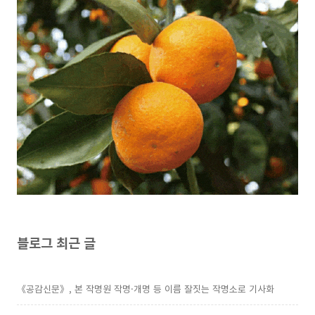
블로그 최근 글
《공감신문》, 본 작명원 작명·개명 등 이름 잘짓는 작명소로 기사화