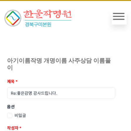
아기이름작명 개명이름 사주상담 이름풀
이
제목
*
옵션
비밀글
작성자
*