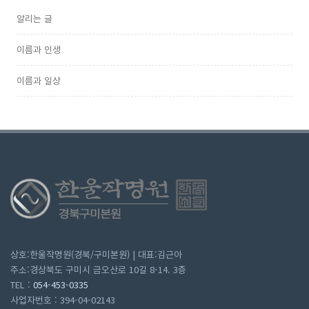
알리는 글
이름과 인생
이름과 일상
상호:한울작명원(경북/구미본원) | 대표:김근아
주소:경상북도 구미시 금오산로 10길 8-14. 3층
TEL :
054-453-0335
사업자번호 : 394-04-02143