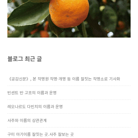
블로그 최근 글
《공감신문》, 본 작명원 작명·개명 등 이름 잘짓는 작명소로 기사화
빈센트 반 고흐의 이름과 운명
레오나르도 다빈치의 이름과 운명
사주와 이름의 상관관계
구미 아기이름 잘짓는 곳.사주 잘보는 곳