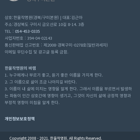
상호:한울작명원(경북/구미본원) | 대표:김근아
주소:경상북도 구미시 금오산로 10길 8-14. 3층
TEL :
054-453-0335
사업자번호 : 394-04-02143
통신판매업 신고번호 : 제2008-경북구미-0278호(일반과세자)
이메일 무딘수집 및 광고글 등록 금함.
한울작명원의 바램
1. 누구에게나 부르기 좋고, 듣기 좋은 이름을 가지게 한다.
2. 그 이름으로 삶이 조금 나아지길 바란다.
3. 이름이 내 삶에 미치는 영향을 알게 한다. 그래서 이름을 부르면서 발생하
는 파동이 인간 상호간에 영향이 생기고, 그것이 자신의 삶에 긍정적 영향과
부정적 영향이 미침을 알게 한다.
개인정보보호정책
Copyright 2008 - 2021. 한울작명원. All Rights Reserved.