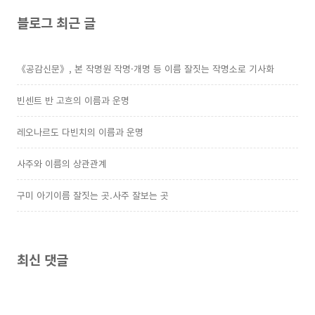
블로그 최근 글
《공감신문》, 본 작명원 작명·개명 등 이름 잘짓는 작명소로 기사화
빈센트 반 고흐의 이름과 운명
레오나르도 다빈치의 이름과 운명
사주와 이름의 상관관계
구미 아기이름 잘짓는 곳.사주 잘보는 곳
최신 댓글