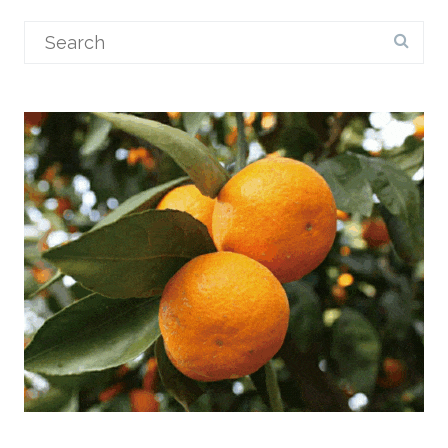
Search
for: