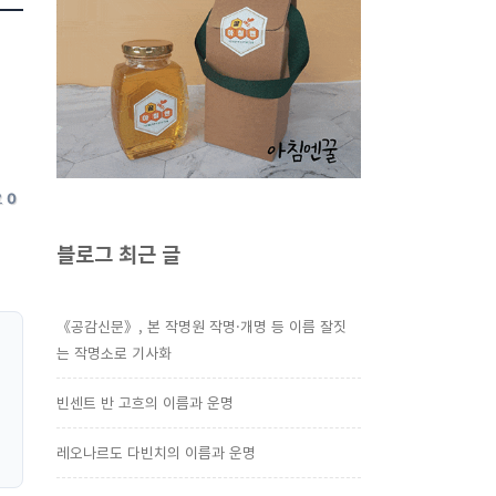
요
0
블로그 최근 글
《공감신문》, 본 작명원 작명·개명 등 이름 잘짓
는 작명소로 기사화
빈센트 반 고흐의 이름과 운명
레오나르도 다빈치의 이름과 운명