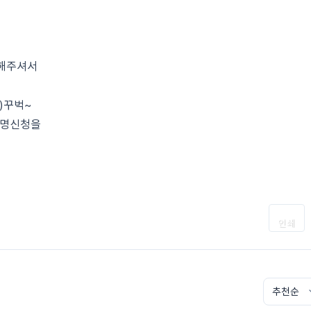
 해주셔서
_)꾸벅~
감명신청을
인쇄