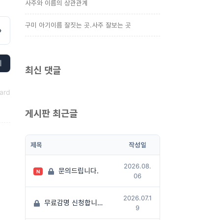
사주와 이름의 상관관계
구미 아기이름 잘짓는 곳.사주 잘보는 곳
»
제
최신 댓글
ard
게시판 최근글
제목
작성일
2026.08.
문의드립니다.
N
06
2026.07.1
무료감명 신청합니다
(1)
9