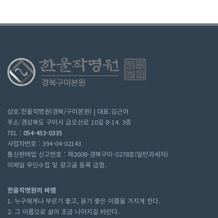
상호:한울작명원(경북/구미본원) | 대표:김근아
주소:경상북도 구미시 금오산로 10길 8-14. 3층
TEL :
054-453-0335
사업자번호 : 394-04-02143
통신판매업 신고번호 : 제2008-경북구미-0278호(일반과세자)
이메일 무딘수집 및 광고글 등록 금함.
한울작명원의 바램
1. 누구에게나 부르기 좋고, 듣기 좋은 이름을 가지게 한다.
2. 그 이름으로 삶이 조금 나아지길 바란다.