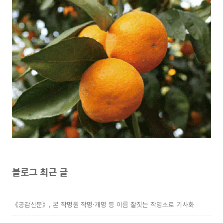
블로그 최근 글
《공감신문》, 본 작명원 작명·개명 등 이름 잘짓는 작명소로 기사화