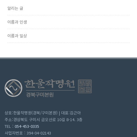
알리는 글
이름과 인생
이름과 일상
상호:한울작명원(경북/구미본원) | 대표:김근아
주소:경상북도 구미시 금오산로 10길 8-14. 3층
TEL :
054-453-0335
사업자번호 : 394-04-02143