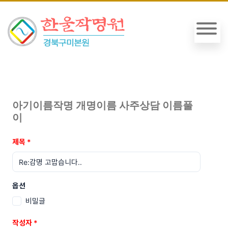
아기이름작명 개명이름 사주상담 이름풀
이
제목
*
옵션
비밀글
작성자
*