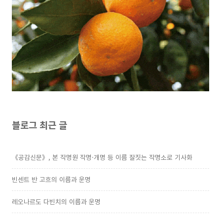
블로그 최근 글
《공감신문》, 본 작명원 작명·개명 등 이름 잘짓는 작명소로 기사화
빈센트 반 고흐의 이름과 운명
레오나르도 다빈치의 이름과 운명