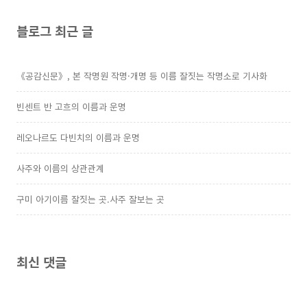
블로그 최근 글
《공감신문》, 본 작명원 작명·개명 등 이름 잘짓는 작명소로 기사화
빈센트 반 고흐의 이름과 운명
레오나르도 다빈치의 이름과 운명
사주와 이름의 상관관계
구미 아기이름 잘짓는 곳.사주 잘보는 곳
최신 댓글