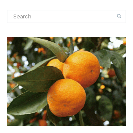
Search
for: