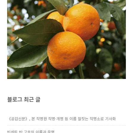
블로그 최근 글
《공감신문》, 본 작명원 작명·개명 등 이름 잘짓는 작명소로 기사화
빈센트 반 고흐의 이름과 운명