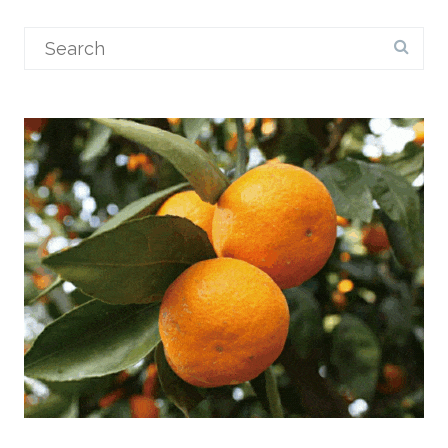
Search
for: