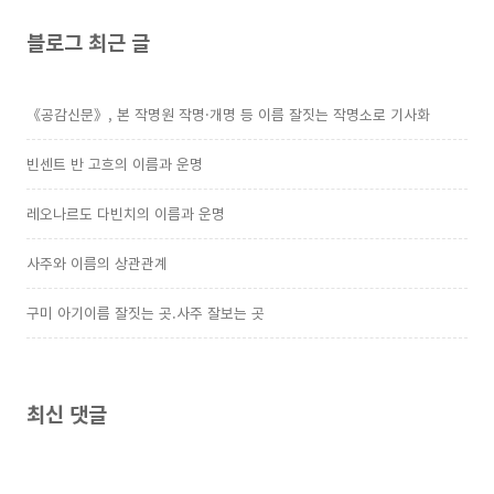
블로그 최근 글
《공감신문》, 본 작명원 작명·개명 등 이름 잘짓는 작명소로 기사화
빈센트 반 고흐의 이름과 운명
레오나르도 다빈치의 이름과 운명
사주와 이름의 상관관계
구미 아기이름 잘짓는 곳.사주 잘보는 곳
최신 댓글