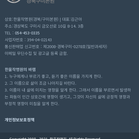
상호:한울작명원(경북/구미본원) | 대표:김근아
주소:경상북도 구미시 금오산로 10길 8-14. 3층
TEL :
054-453-0335
사업자번호 : 394-04-02143
통신판매업 신고번호 : 제2008-경북구미-0278호(일반과세자)
이메일 무딘수집 및 광고글 등록 금함.
한울작명원의 바램
1. 누구에게나 부르기 좋고, 듣기 좋은 이름을 가지게 한다.
2. 그 이름으로 삶이 조금 나아지길 바란다.
3. 이름이 내 삶에 미치는 영향을 알게 한다. 그래서 이름을 부르면서 발생하
는 파동이 인간 상호간에 영향이 생기고, 그것이 자신의 삶에 긍정적 영향과
부정적 영향이 미침을 알게 한다.
개인정보보호정책
Copyright 2008 - 2021. 한울작명원. All Rights Reserved.