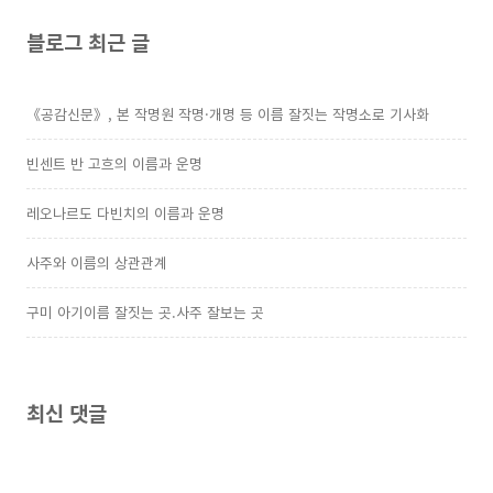
블로그 최근 글
《공감신문》, 본 작명원 작명·개명 등 이름 잘짓는 작명소로 기사화
빈센트 반 고흐의 이름과 운명
레오나르도 다빈치의 이름과 운명
사주와 이름의 상관관계
구미 아기이름 잘짓는 곳.사주 잘보는 곳
최신 댓글