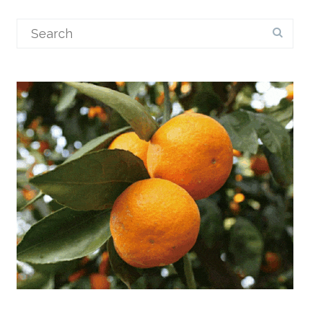
Search
for: