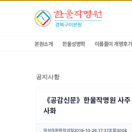
본원소개
한울성명학
이름풀이 개명후기
공지사항
《공감신문》한울작명원 사주 
사화
작성자
원장
작성일
2019-10-26 17:37
조회
3008