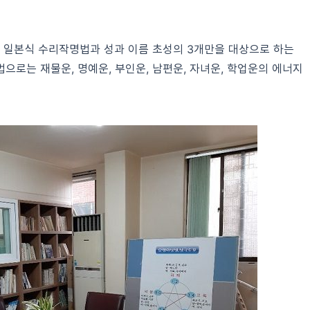
 일본식 수리작명법과 성과 이름 초성의 3개만을 대상으로 하는
으로는 재물운, 명예운, 부인운, 남편운, 자녀운, 학업운의 에너지