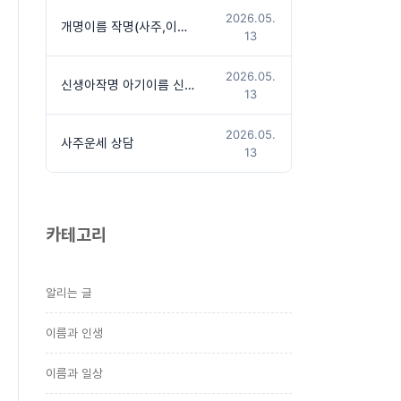
2026.05.
개명이름 작명(사주,이름상담후 작명진행)
13
2026.05.
신생아작명 아기이름 신청방법
13
2026.05.
사주운세 상담
13
카테고리
알리는 글
이름과 인생
이름과 일상