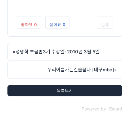
좋아요
0
싫어요
0
인쇄
«
성명학 초급반3기 수강일: 2010년 3월 5일
우리이름가는길을묻다 [대구mbc]
»
목록보기
Powered by KBoard