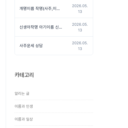
2026.05.
개명이름 작명(사주,이름상담후 작명진행)
13
2026.05.
신생아작명 아기이름 신청방법
13
2026.05.
사주운세 상담
13
카테고리
알리는 글
이름과 인생
이름과 일상