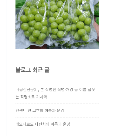
블로그 최근 글
《공감신문》, 본 작명원 작명·개명 등 이름 잘짓
는 작명소로 기사화
빈센트 반 고흐의 이름과 운명
레오나르도 다빈치의 이름과 운명