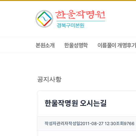
본원소개
한울성명학
이름풀이 개명후기
공지사항
한울작명원 오시는길
작성자
관리자
작성일
2011-08-27 12:30
조회
9766